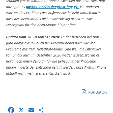
Stunden gibt es aktull nur, ohne Auswachen aus dem Tiefschlaf,
dazu gibt es
postav_200701deeptest.img.gz.
Mit anderen
Worten, das Problems des Aufwachens besteht aktuell darin,
dass der ‚deep‘-Modus nicht (zuverlässig) arbeittet. Das
«Preisgeld» für den deep-Modus bleibt offen.
Update vom 28. Dezember 2020:
Leider bestehen bei pmOS
(und damit aktuell auch bei AVMultiPhone) nach wie vor
Probleme mit dem Tiefschlaf-Modus. Und weil die Entwickler
von pmOS auch im Dezember 2020 weder wissen, woran es
liegt, noch einen Zeitplan für die Behebung der Probleme
haben, musste der Entscheid gefällt werden, dass AVMultiPhone
aktuell nicht mehr weiterentwickelt wird.
PDF Button
F
X
E
S