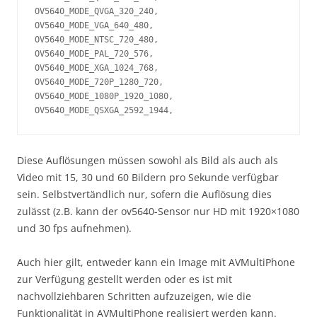
OV5640_MODE_QVGA_320_240,

OV5640_MODE_VGA_640_480,

OV5640_MODE_NTSC_720_480,

OV5640_MODE_PAL_720_576,

OV5640_MODE_XGA_1024_768,

OV5640_MODE_720P_1280_720,

OV5640_MODE_1080P_1920_1080,

OV5640_MODE_QSXGA_2592_1944,
Diese Auflösungen müssen sowohl als Bild als auch als
Video mit 15, 30 und 60 Bildern pro Sekunde verfügbar
sein. Selbstvertändlich nur, sofern die Auflösung dies
zulässt (z.B. kann der ov5640-Sensor nur HD mit 1920×1080
und 30 fps aufnehmen).
Auch hier gilt, entweder kann ein Image mit AVMultiPhone
zur Verfügung gestellt werden oder es ist mit
nachvollziehbaren Schritten aufzuzeigen, wie die
Funktionalität in AVMultiPhone realisiert werden kann.