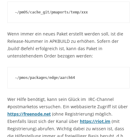
~/pmOS/cache_git/pmaports/temp/xxx
Wenn immer ein neues Paket erstellt werden soll, ist die
Release-Nummer in APKBUILD zu erhöhen. Sofern der
‚build‘-Befehl erfolgreich ist, kann das Paket in
untenstehendem Order bezogen werden:
~/pmos/packages/edge/aarch64
Wer Hilfe benötigt, kann sein Glück im IRC-Channel
#postmarketos versuchen. Ein webbasierte Zugriff ist über
https://freenode.net
(ohne Registrierung) möglich.
Ebenfalls lässt sich der Kanal über
https://riot.im
(mit
Registrierung) abrufen. Wichtig dabei zu wissen ist, dass
die Hilfestellung immer auf freiwilliger Basis beruht, d.h.