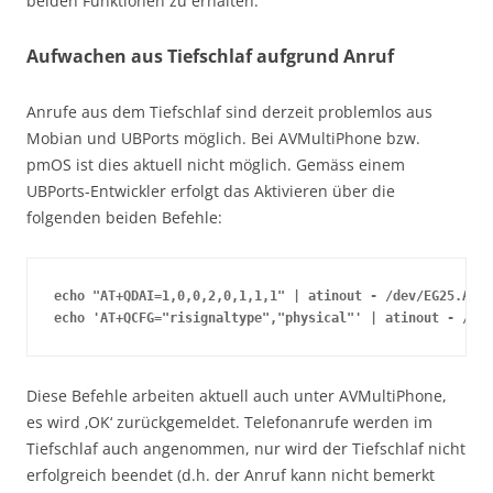
beiden Funktionen zu erhalten.
Aufwachen aus Tiefschlaf aufgrund Anruf
Anrufe aus dem Tiefschlaf sind derzeit problemlos aus
Mobian und UBPorts möglich. Bei AVMultiPhone bzw.
pmOS ist dies aktuell nicht möglich. Gemäss einem
UBPorts-Entwickler erfolgt das Aktivieren über die
folgenden beiden Befehle:
echo "AT+QDAI=1,0,0,2,0,1,1,1" | atinout - /dev/EG25.AT -

echo 'AT+QCFG="risignaltype","physical"' | atinout - /dev
Diese Befehle arbeiten aktuell auch unter AVMultiPhone,
es wird ‚OK‘ zurückgemeldet. Telefonanrufe werden im
Tiefschlaf auch angenommen, nur wird der Tiefschlaf nicht
erfolgreich beendet (d.h. der Anruf kann nicht bemerkt