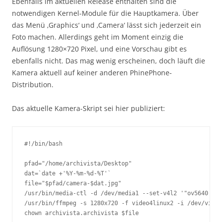
Ebenfalls im aktuellen Release enthalten sind die
notwendigen Kernel-Module für die Hauptkamera. Über
das Menü ‚Graphics‘ und ‚Camera‘ lässt sich jederzeit ein
Foto machen. Allerdings geht im Moment einzig die
Auflösung 1280×720 Pixel, und eine Vorschau gibt es
ebenfalls nicht. Das mag wenig erscheinen, doch läuft die
Kamera aktuell auf keiner anderen PhinePhone-
Distribution.
Das aktuelle Kamera-Skript sei hier publiziert:
#!/bin/bash

pfad="/home/archivista/Desktop"

dat=`date +'%Y-%m-%d-%T'`

file="$pfad/camera-$dat.jpg"

/usr/bin/media-ctl -d /dev/media1 --set-v4l2 '"ov5640 3-0
/usr/bin/ffmpeg -s 1280x720 -f video4linux2 -i /dev/video
chown archivista.archivista $file