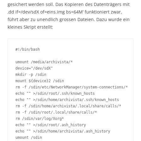
gesichert werden soll. Das Kopieren des Datenträgers mit
‚dd if=/dev/sdX of=eins.img bs=64M‘ funktioniert zwar,
führt aber zu unendlich grossen Dateien. Dazu wurde ein
kleines Skript erstellt:
#!/bin/bash

umount /media/archivista/*

device="/dev/sdX"

mkdir -p /sdin

mount ${device}2 /sdin

rm -f /sdin/etc/NetworkManager/system-connections/*

echo "" >/sdin/root/.ssh/known_hosts

echo "" >/sdin/home/archivista/.ssh/known_hosts

rm -f /sdin/home/archivista/.local/share/calls/*

rm -f /sdin/root/.local/share/calls/*

rm /sdin/var/log/Xorg*

echo "" >/sdin/root/.ash_history

echo "" >/sdin/home/archivista/.ash_history

umount /sdin
