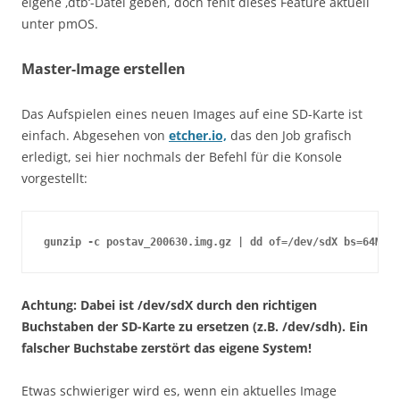
eigene ‚dtb‘-Datei geben, doch fehlt dieses Feature aktuell
unter pmOS.
Master-Image erstellen
Das Aufspielen eines neuen Images auf eine SD-Karte ist
einfach. Abgesehen von
etcher.io,
das den Job grafisch
erledigt, sei hier nochmals der Befehl für die Konsole
vorgestellt:
gunzip -c postav_200630.img.gz | dd of=/dev/sdX bs=64M
Achtung: Dabei ist /dev/sdX durch den richtigen
Buchstaben der SD-Karte zu ersetzen (z.B. /dev/sdh). Ein
falscher Buchstabe zerstört das eigene System!
Etwas schwieriger wird es, wenn ein aktuelles Image