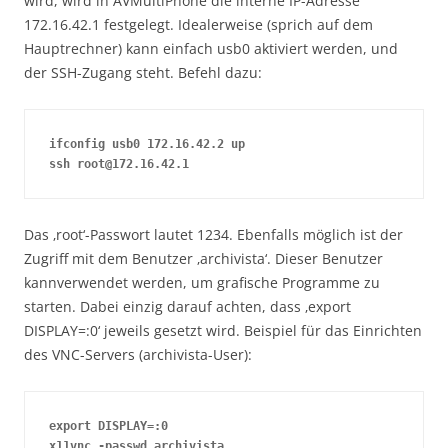
wird, wird in AVMultiPhone die interne IP-Adresse
172.16.42.1 festgelegt. Idealerweise (sprich auf dem
Hauptrechner) kann einfach usb0 aktiviert werden, und
der SSH-Zugang steht. Befehl dazu:
ifconfig usb0 172.16.42.2 up

ssh root@172.16.42.1
Das ‚root‘-Passwort lautet 1234. Ebenfalls möglich ist der
Zugriff mit dem Benutzer ‚archivista‘. Dieser Benutzer
kannverwendet werden, um grafische Programme zu
starten. Dabei einzig darauf achten, dass ‚export
DISPLAY=:0‘ jeweils gesetzt wird. Beispiel für das Einrichten
des VNC-Servers (archivista-User):
export DISPLAY=:0

x11vnc -passwd archivista