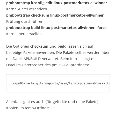
pmbootstrap kconfig edit linux-postmarketos-allwinner
Kernel-Datei verändern
pmbootstrap checksum linux-postmarketos-allwinner
Prüfung durchführen
pmbootstrap build linux-postmarketos-allwinner –force
Kernel neu erstellen
Die Optionen
checksum
und
build
lassen sich auf
beliebige Pakete anwenden, Die Pakete selber werden über
die Datei ‚APKBUILD‘ verwaltet. Beim Kernel liegt diese
Datei im Unterordner des pmOS-Hauptordners:
~/pmOS/cache_git/pmaports/main/linux-postmarektos-allwinn
Allenfalls gibt es auch (für geforkte und neue Pakete)
Kopien im temp-Ordner: