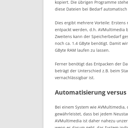
kopiert. Die übrigen Programme steh
diese Dateien bei Bedarf automatisch
Dies ergibt mehrere Vorteile: Erstens
entpackt werden, d.h. AVMultimedia bo
Zweitens kann der Speicherbedarf ges
noch ca. 1.4 GByte benötigt. Damit w
GByte RAM laufen zu lassen.
Ferner benötigt das Entpacken der Dat
beträgt der Unterschied z.B. beim St
vernachlässigbar ist.
Automatisierung versus 
Bei einem System wie AVMultimedia, d
gewährleistet, dass bei jedem Neustart
AVMultimedia ist daher nahezu unzer
wenn es darum geht, das System indiv