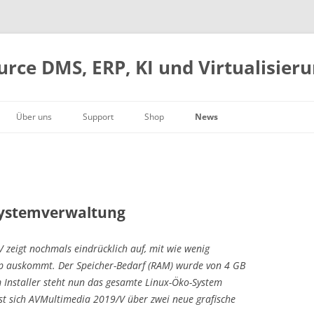
urce DMS, ERP, KI und Virtualisier
Über uns
Support
Shop
News
Firmengeschichte
Web-Desktop
Handbuch
Warenkorb
Schwerer root-Bug
g
Geschäftsleitung
DMS und Archivierung
Hardware
Kasse
ComfyUI-Integration
Kontaktdaten
ERP-Integration
AVMultimedia
Konto
Docker, AMD GPU und KI
So finden Sie uns
Kostenrechnung
Open Source
ArchivistaVM VirtBox 2026/II
Systemverwaltung
Box-Modelle
Download
Blogs 2025
zeigt nochmals eindrücklich auf, mit wie wenig
Jetzt loslegen
Blogs 2024
op auskommt. Der Speicher-Bedarf (RAM) wurde von 4 GB
Blogs 2023
m Installer steht nun das gesamte Linux-Öko-System
Blogs 2022
st sich AVMultimedia 2019/V über zwei neue grafische
Blogs 2021