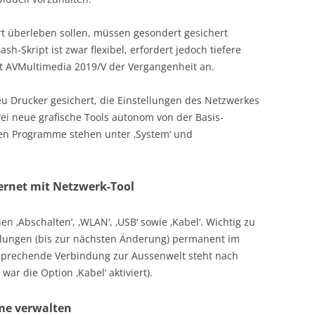
rt überleben sollen, müssen gesondert gesichert
h-Skript ist zwar flexibel, erfordert jedoch tiefere
mit AVMultimedia 2019/V der Vergangenheit an.
 Drucker gesichert, die Einstellungen des Netzwerkes
i neue grafische Tools autonom von der Basis-
iden Programme stehen unter ‚System‘ und
rnet mit Netzwerk-Tool
n ‚Abschalten‘, ‚WLAN‘, ‚USB‘ sowie ‚Kabel‘. Wichtig zu
ellungen (bis zur nächsten Änderung) permanent im
tsprechende Verbindung zur Aussenwelt steht nach
ar die Option ‚Kabel‘ aktiviert).
me verwalten