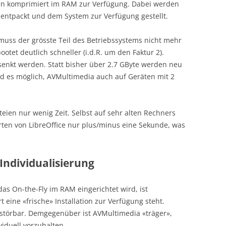
en komprimiert im RAM zur Verfügung. Dabei werden
 entpackt und dem System zur Verfügung gestellt.
 muss der grösste Teil des Betriebssystems nicht mehr
otet deutlich schneller (i.d.R. um den Faktur 2).
enkt werden. Statt bisher über 2.7 GByte werden neu
ird es möglich, AVMultimedia auch auf Geräten mit 2
eien nur wenig Zeit. Selbst auf sehr alten Rechners
arten von LibreOffice nur plus/minus eine Sekunde, was
Individualisierung
as On-the-Fly im RAM eingerichtet wird, ist
 eine «frische» Installation zur Verfügung steht.
störbar. Demgegenüber ist AVMultimedia «träger»,
iduell vorzuhalten.