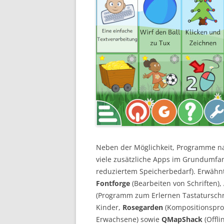
Neben der Möglichkeit, Programme nac
viele zusätzliche Apps im Grundumfan
reduziertem Speicherbedarf). Erwähnt 
Fontforge
(Bearbeiten von Schriften),
(Programm zum Erlernen Tastatursch
Kinder,
Rosegarden
(Kompositionspr
Erwachsene) sowie
QMapShack
(Offli