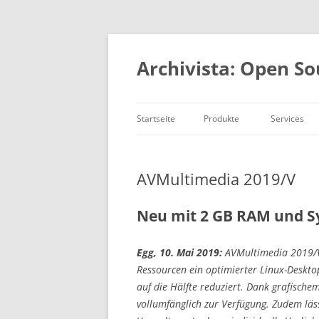
Springe
zum
Inhalt
Archivista: Open So
Startseite
Produkte
Services
DMS und ERP
Consulting
Auf einen Blick
Entwicklun
AVMultimedia 2019/V
MediaVM
Academy
OpenSource
Neu mit 2 GB RAM und 
Referenzen
Egg, 10. Mai 2019:
AVMultimedia 2019/V 
Ressourcen ein optimierter Linux-Deskt
auf die Hälfte reduziert. Dank grafische
vollumfänglich zur Verfügung. Zudem läs