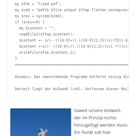
my $fok = "fixed.pdf";

my $cmd = "pdftk $file output $ftmp flatten uncompress";

my $res = system($cmd);

if ($res==0) {

  my $content = "";

  readFile2($ftmp,$content);

  $content =~ s/(--)([0-9]+)(.)([0-9]{2,2})(s)(TD)/-$2$3$
  $content =~s/(--)([0-9]+)(.)([0-9]{2,2})(s)(.*?)(s)(TD)
  writeFile($fok,$content,1);

}

=========================================================
Hinweis: Das obenstehende Programm entfernt einzig die üb
Derzeit liegt der Aufwand (inkl. Verfassen dieser Mail 0,
Soweit unsere Antwort,
der im Prinzip nichts
hinzugefügt werden muss.
Ein Punkt soll hier