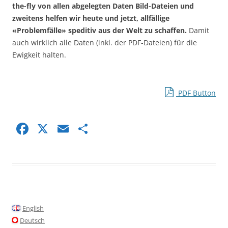
the-fly von allen abgelegten Daten Bild-Dateien und
zweitens helfen wir heute und jetzt, allfällige
«Problemfälle» speditiv aus der Welt zu schaffen.
Damit
auch wirklich alle Daten (inkl. der PDF-Dateien) für die
Ewigkeit halten.
PDF Button
F
X
E
S
a
m
h
c
ai
ar
e
l
e
b
o
English
o
Deutsch