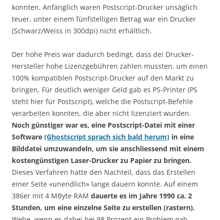
konnten. Anfänglich waren Postscript-Drucker unsäglich
teuer, unter einem fünfstelligen Betrag war ein Drucker
(Schwarz/Weiss in 300dpi) nicht erhältlich.
Der hohe Preis war dadurch bedingt, dass dei Drucker-
Hersteller hohe Lizenzgebühren zahlen mussten, um einen
100% kompatiblen Postscript-Drucker auf den Markt zu
bringen. Für deutlich weniger Geld gab es PS-Printer (PS
steht hier für Postscript), welche die Postscript-Befehle
verarbeiten konnten, die aber nicht lizenziert wurden.
Noch günstiger war es, eine Postscript-Datei mit einer
Software
(Ghostscript sprach sich bald herum)
in eine
Bilddatei umzuwandeln, um sie anschliessend mit einem
kostengünstigen Laser-Drucker zu Papier zu bringen.
Dieses Verfahren hatte den Nachteil, dass das Erstellen
einer Seite «unendlich» lange dauern konnte. Auf einem
386er mit 4 MByte RAM
dauerte es im Jahre 1990 ca. 2
Stunden, um eine einzelne Seite zu erstellen (rastern).
Wehe, wenn es dabei bei 98 Prozent ein Problem gab,