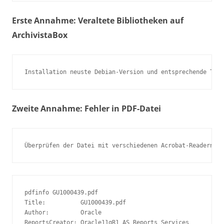
Erste Annahme: Veraltete Bibliotheken auf
ArchivistaBox
Installation neuste Debian-Version und entsprechende Tool
Zweite Annahme: Fehler in PDF-Datei
Überprüfen der Datei mit verschiedenen Acrobat-Readern. 
pdfinfo GU1000439.pdf

Title:          GU1000439.pdf

Author:         Oracle

ReportsCreator: Oracle11gR1 AS Reports Services
