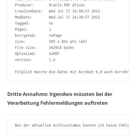
Producer:       Oracle PDF driver

CreationDate:   Wed Jul 17 14:39:57 2013

ModDate:        Wed Jul 17 14:39:57 2013

Tagged:         no

Pages:          1

Encrypted:      noPage

size:           595 x 842 pts (A4)

File size:      342918 bytes

Optimized:      noPDF

version:        1.4

Folglich müsste die Datei mit Acrobat 6.0 auch korrekt da
Dritte Annahme: Irgendwo müssten bei der
Verarbeitung Fehlermeldungen auftreten
Bei der aktuellen ArchivistaBox konnte ich keine Fehlerme