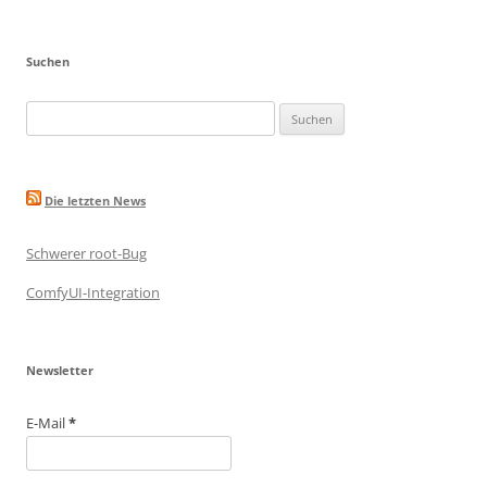
k
Suchen
Suche
nach:
Die letzten News
Schwerer root-Bug
ComfyUI-Integration
Newsletter
E-Mail
*