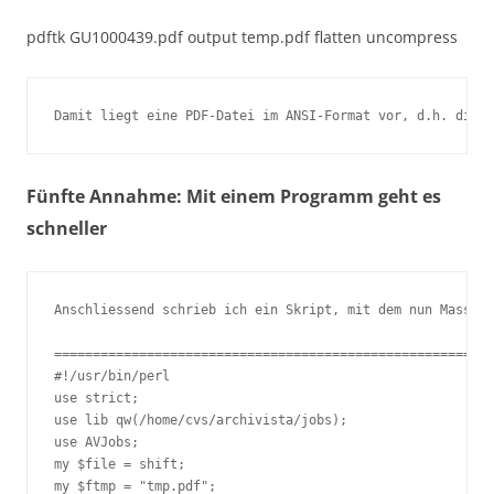
pdftk GU1000439.pdf output temp.pdf flatten uncompress
Damit liegt eine PDF-Datei im ANSI-Format vor, d.h. die M
Fünfte Annahme: Mit einem Programm geht es
schneller
Anschliessend schrieb ich ein Skript, mit dem nun Massent
=========================================================
#!/usr/bin/perl

use strict;

use lib qw(/home/cvs/archivista/jobs);

use AVJobs;

my $file = shift;

my $ftmp = "tmp.pdf";
