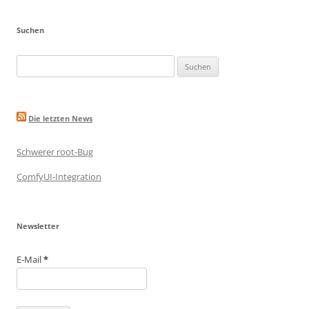
k
Suchen
Suche
nach:
Die letzten News
Schwerer root-Bug
ComfyUI-Integration
Newsletter
E-Mail
*