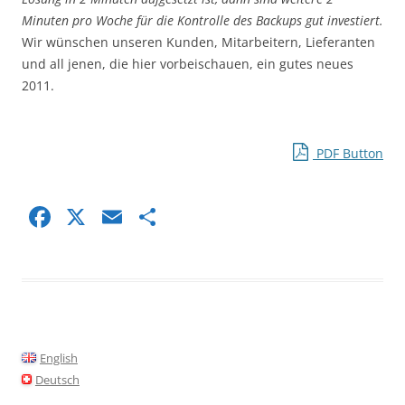
Minuten pro Woche für die Kontrolle des Backups gut investiert.
Wir wünschen unseren Kunden, Mitarbeitern, Lieferanten
und all jenen, die hier vorbeischauen, ein gutes neues
2011.
PDF Button
F
X
E
S
a
m
h
c
ai
ar
e
l
e
b
o
English
o
Deutsch