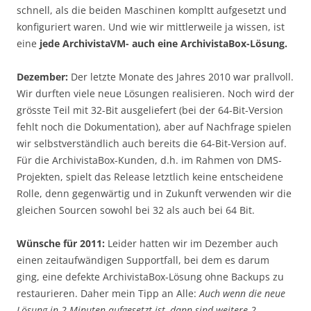
schnell, als die beiden Maschinen kompltt aufgesetzt und
konfiguriert waren. Und wie wir mittlerweile ja wissen, ist
eine
jede ArchivistaVM- auch eine ArchivistaBox-Lösung.
Dezember:
Der letzte Monate des Jahres 2010 war prallvoll.
Wir durften viele neue Lösungen realisieren. Noch wird der
grösste Teil mit 32-Bit ausgeliefert (bei der 64-Bit-Version
fehlt noch die Dokumentation), aber auf Nachfrage spielen
wir selbstverständlich auch bereits die 64-Bit-Version auf.
Für die ArchivistaBox-Kunden, d.h. im Rahmen von DMS-
Projekten, spielt das Release letztlich keine entscheidene
Rolle, denn gegenwärtig und in Zukunft verwenden wir die
gleichen Sourcen sowohl bei 32 als auch bei 64 Bit.
Wünsche für 2011:
Leider hatten wir im Dezember auch
einen zeitaufwändigen Supportfall, bei dem es darum
ging, eine defekte ArchivistaBox-Lösung ohne Backups zu
restaurieren. Daher mein Tipp an Alle:
Auch wenn die neue
Lösung in 2 Minuten aufgesetzt ist, dann sind weitere 2