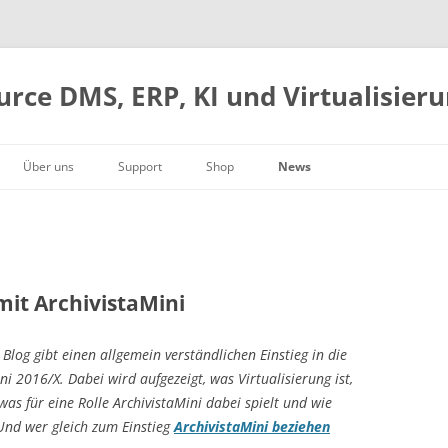
urce DMS, ERP, KI und Virtualisier
Über uns
Support
Shop
News
Firmengeschichte
Web-Desktop
Handbuch
Warenkorb
Schwerer root-Bug
g
Geschäftsleitung
DMS und Archivierung
Hardware
Kasse
ComfyUI-Integration
Kontaktdaten
ERP-Integration
AVMultimedia
Konto
Docker, AMD GPU und KI
So finden Sie uns
Kostenrechnung
Open Source
ArchivistaVM VirtBox 2026/II
 mit ArchivistaMini
Box-Modelle
Download
Blogs 2025
log gibt einen allgemein verständlichen Einstieg in die
Jetzt loslegen
Blogs 2024
ni 2016/X. Dabei wird aufgezeigt, was Virtualisierung ist,
Blogs 2023
 was für eine Rolle ArchivistaMini dabei spielt und wie
Blogs 2022
 Und wer gleich zum Einstieg
ArchivistaMini beziehen
Blogs 2021