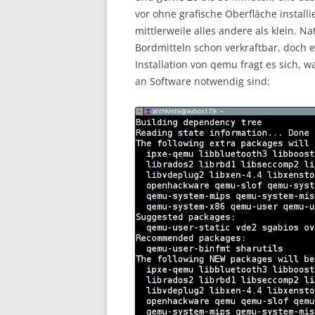
vor ohne grafische Oberfläche installi
mittlerweile alles andere als klein. N
Bordmitteln schon verkraftbar, doch e
Installation von qemu fragt es sich, 
an Software notwendig sind: