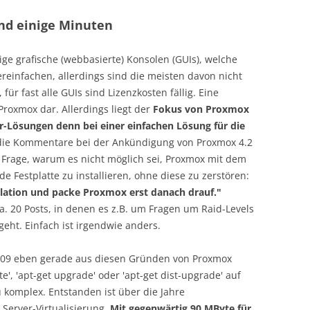
und einige Minuten
e grafische (webbasierte) Konsolen (GUIs), welche
reinfachen, allerdings sind die meisten davon nicht
ür fast alle GUIs sind Lizenzkosten fällig. Eine
Proxmox dar. Allerdings liegt der
Fokus von Proxmox
r-Lösungen denn bei einer einfachen Lösung für die
 die Kommentare bei der Ankündigung von Proxmox 4.2
r Frage, warum es nicht möglich sei, Proxmox mit dem
de Festplatte zu installieren, ohne diese zu zerstören:
lation und packe Proxmox erst danach drauf."
a. 20 Posts, in denen es z.B. um Fragen um Raid-Levels
eht. Einfach ist irgendwie anders.
009 eben gerade aus diesen Gründen von Proxmox
te', 'apt-get upgrade' oder 'apt-get dist-upgrade' auf
u komplex. Entstanden ist über die Jahre
e Server-Virtualisierung.
Mit gegenwärtig 90 MByte für