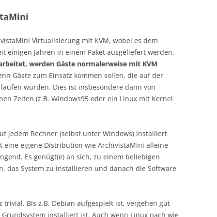
taMini
ivistaMini Virtualisierung mit KVM, wobei es dem
t einigen Jahren in einem Paket ausgeliefert werden.
 arbeitet, werden Gäste normalerweise mit KVM
enn Gäste zum Einsatz kommen sollen, die auf der
 laufen würden. Dies ist insbesondere dann von
nen Zeiten (z.B. Windows95 oder ein Linux mit Kernel
 jedem Rechner (selbst unter Windows) installiert
 eine eigene Distribution wie ArchivistaMini alleine
ingend. Es genügt(e) an sich, zu einem beliebigen
en, das System zu installieren und danach die Software
 trivial. Bis z.B. Debian aufgespielt ist, vergehen gut
 Grundsystem installiert ist. Auch wenn Linux nach wie