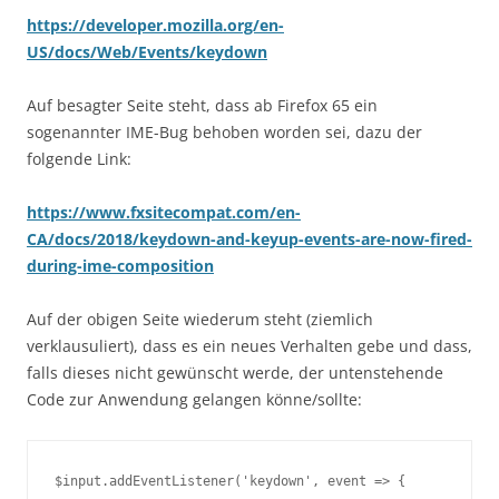
https://developer.mozilla.org/en-
US/docs/Web/Events/keydown
Auf besagter Seite steht, dass ab Firefox 65 ein
sogenannter IME-Bug behoben worden sei, dazu der
folgende Link:
https://www.fxsitecompat.com/en-
CA/docs/2018/keydown-and-keyup-events-are-now-fired-
during-ime-composition
Auf der obigen Seite wiederum steht (ziemlich
verklausuliert), dass es ein neues Verhalten gebe und dass,
falls dieses nicht gewünscht werde, der untenstehende
Code zur Anwendung gelangen könne/sollte:
$input
.
addEventListener
(
'keydown'
,
 event 
=>
{