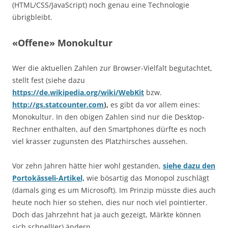
(HTML/CSS/JavaScript) noch genau eine Technologie
übrigbleibt.
«Offene» Monokultur
Wer die aktuellen Zahlen zur Browser-Vielfalt begutachtet,
stellt fest (siehe dazu
https://de.wikipedia.org/wiki/WebKit
bzw.
http://gs.statcounter.com
),
es gibt da vor allem eines:
Monokultur. In den obigen Zahlen sind nur die Desktop-
Rechner enthalten, auf den Smartphones dürfte es noch
viel krasser zugunsten des Platzhirsches aussehen.
Vor zehn Jahren hätte hier wohl gestanden,
siehe dazu den
Portokässeli-Artikel,
wie bösartig das Monopol zuschlägt
(damals ging es um Microsoft). Im Prinzip müsste dies auch
heute noch hier so stehen, dies nur noch viel pointierter.
Doch das Jahrzehnt hat ja auch gezeigt, Märkte können
sich schnell(er) ändern.