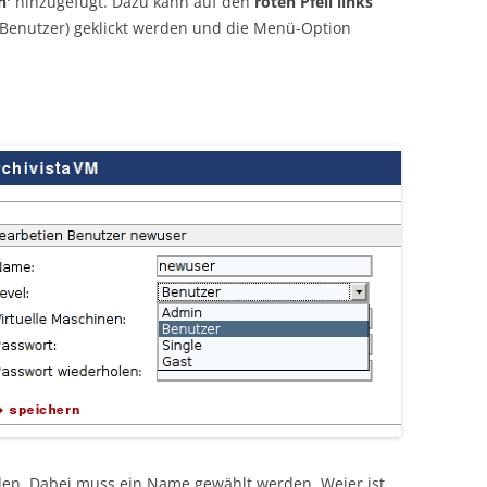
n'
hinzugefügt. Dazu kann auf den
roten Pfeil links
Benutzer) geklickt werden und die Menü-Option
en. Dabei muss ein Name gewählt werden. Weier ist