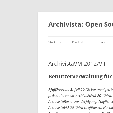
Springe
zum
Inhalt
Archivista: Open So
Startseite
Produkte
Services
DMS und ERP
Consulting
Auf einen Blick
Entwicklun
ArchivistaVM 2012/VII
MediaVM
Academy
OpenSource
Benutzerverwaltung für
Referenzen
Pfaffhausen, 5. Juli 2012:
Vor wenigen Wo
präsentieren wir ArchivistaVM 20'12/VII. A
ArchivistaBoxen zur Verfügung. Folglich
ArchivistaVM 2012/VII profitieren. Nachf