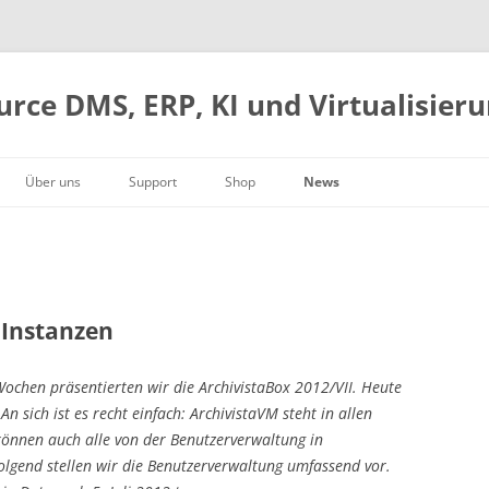
urce DMS, ERP, KI und Virtualisier
Über uns
Support
Shop
News
Firmengeschichte
Web-Desktop
Handbuch
Warenkorb
Schwerer root-Bug
g
Geschäftsleitung
DMS und Archivierung
Hardware
Kasse
ComfyUI-Integration
Kontaktdaten
ERP-Integration
AVMultimedia
Konto
Docker, AMD GPU und KI
So finden Sie uns
Kostenrechnung
Open Source
ArchivistaVM VirtBox 2026/II
 Instanzen
Box-Modelle
Download
Blogs 2025
chen präsentierten wir die ArchivistaBox 2012/VII. Heute
Jetzt loslegen
Blogs 2024
n sich ist es recht einfach: ArchivistaVM steht in allen
Blogs 2023
 können auch alle von der Benutzerverwaltung in
Blogs 2022
olgend stellen wir die Benutzerverwaltung umfassend vor.
Blogs 2021