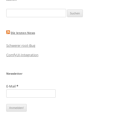
Suche
nach:
Die letzten News
Schwerer root-Bug
ComfyUI-Integration
Newsletter
E-Mail
*