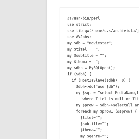
#!/usr/bin/perl

use strict;

use lib qw(/home/cvs/archivista/j
use AVJobs;

my $db = "moviestar";

my $titel = "";

my $subtitle = "";

my $thema = "";

my $dbh = MySQLOpen();

if ($dbh) {

  if (HostIsSlave($dbh)==0) {

    $dbh->do("use $db");

    my $sql = "select MediaName,L
      "where Titel is null or Tit
    my $prow = $dbh->selectall_ar
    foreach my $prow1 (@$prow) {

      $titel="";

      $subtitle="";

      $thema="";

      my $genre="";
