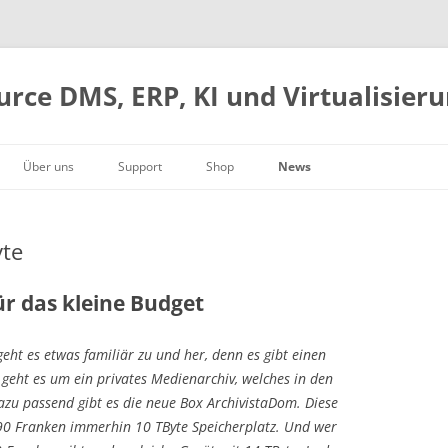
urce DMS, ERP, KI und Virtualisier
Über uns
Support
Shop
News
Firmengeschichte
Web-Desktop
Handbuch
Warenkorb
Schwerer root-Bug
g
Geschäftsleitung
DMS und Archivierung
Hardware
Kasse
ComfyUI-Integration
yte
Kontaktdaten
ERP-Integration
AVMultimedia
Konto
Docker, AMD GPU und KI
So finden Sie uns
Kostenrechnung
Open Source
ArchivistaVM VirtBox 2026/II
ür das kleine Budget
Box-Modelle
Download
Blogs 2025
eht es etwas familiär zu und her, denn es gibt einen
Jetzt loslegen
Blogs 2024
t geht es um ein privates Medienarchiv, welches in den
Blogs 2023
azu passend gibt es die neue Box ArchivistaDom. Diese
Blogs 2022
190 Franken immerhin 10 TByte Speicherplatz. Und wer
Blogs 2021