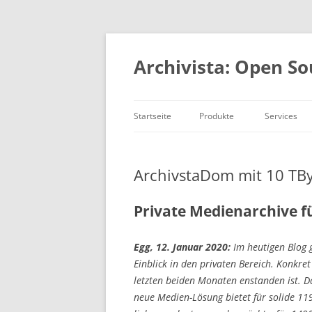
Springe
zum
Inhalt
Archivista: Open So
Startseite
Produkte
Services
DMS und ERP
Consulting
Auf einen Blick
Entwicklun
ArchivstaDom mit 10 TB
MediaVM
Academy
OpenSource
Private Medienarchive f
Referenzen
Egg, 12. Januar 2020:
Im heutigen Blog g
Einblick in den privaten Bereich. Konkre
letzten beiden Monaten enstanden ist. D
neue Medien-Lösung bietet für solide 1