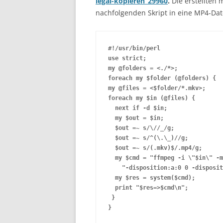
legal-kopieren_29960
.
Die erstellten
nachfolgenden Skript in eine MP4-Da
#!/usr/bin/perl
use strict;
my @folders = <./*>;
foreach my $folder (@folders) {
my @files = <$folder/*.mkv>;
foreach my $in (@files) {
  next if -d $in;
  my $out = $in;
  $out =~ s/\//_/g;
  $out =~ s/^(\.\_)//g;
  $out =~ s/(.mkv)$/.mp4/g;
  my $cmd = "ffmpeg -i \"$in\" -m
    "-disposition:a:0 0 -disposit
  my $res = system($cmd);
  print "$res=>$cmd\n";
 }
}