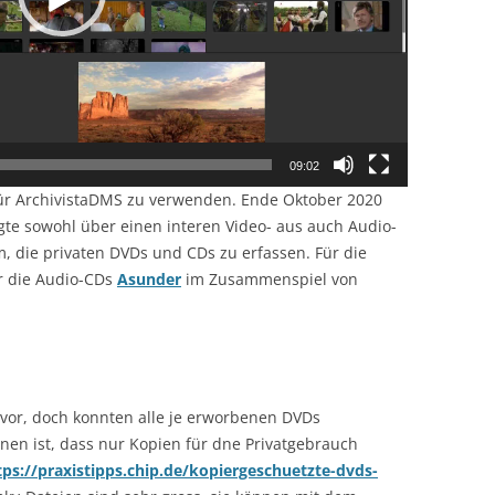
09:02
dafür ArchivistaDMS zu verwenden. Ende Oktober 2020
ügte sowohl über einen interen Video- aus auch Audio-
, die privaten DVDs und CDs zu erfassen. Für die
r die Audio-CDs
Asunder
im Zusammenspiel von
 vor, doch konnten alle je erworbenen DVDs
en ist, dass nur Kopien für dne Privatgebrauch
tps://praxistipps.chip.de/kopiergeschuetzte-dvds-