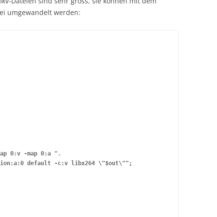
 mkv-Dateien sind sehr gross, sie können mit dem
tei umgewandelt werden:
ap 0:v -map 0:a ".
ion:a:0 default -c:v libx264 \"$out\"";