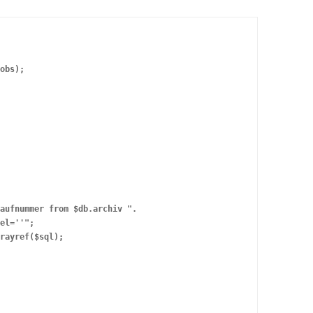
obs);

aufnummer from $db.archiv ".

el=''";

rayref($sql);
