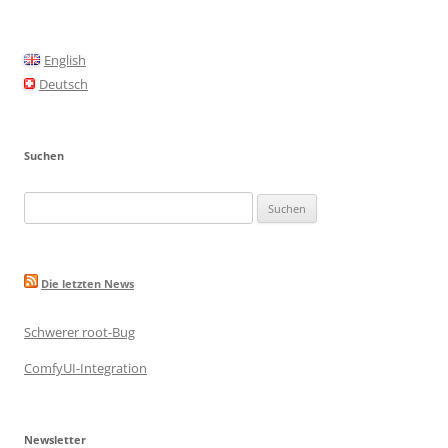
b
o
English
o
Deutsch
k
Suchen
Suche
nach:
Die letzten News
Schwerer root-Bug
ComfyUI-Integration
Newsletter