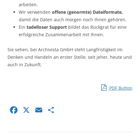
arbeiten.
Wir verwenden
offene (genormte) Dateiformate,
damit die Daten auch morgen noch Ihnen gehören.
Ein
tadelloser Support
bildet das Rückgrat für eine
erfolgreiche Zusammenarbeit mit Ihnen.
Sie sehen, bei Archivista GmbH steht Langfristigkeit im
Denken und Handeln an erster Stelle; seit jeher, heute und
auch in Zukunft.
PDF Button
F
X
E
S
a
m
h
c
ai
ar
e
l
e