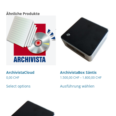
Ähnliche Produkte
ArchivistaCloud
ArchivistaBox Säntis
0,00
CHF
1.500,00
CHF
–
1.800,00
CHF
Dieses
Produkt
Select options
Ausführung wählen
weist
mehrere
Varianten
auf.
Die
Optionen
können
auf