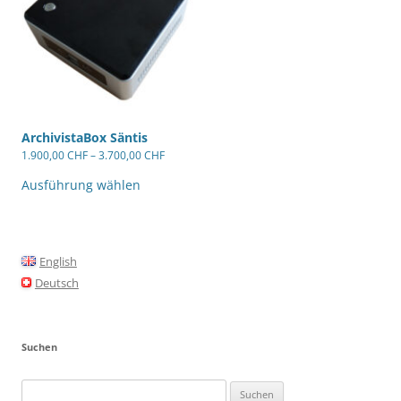
der
Produktseite
gewählt
werden
ArchivistaBox Säntis
1.900,00
CHF
–
3.700,00
CHF
Dieses
Produkt
Ausführung wählen
weist
mehrere
Varianten
auf.
Die
Optionen
English
können
Deutsch
auf
der
Produktseite
gewählt
werden
Suchen
Suche