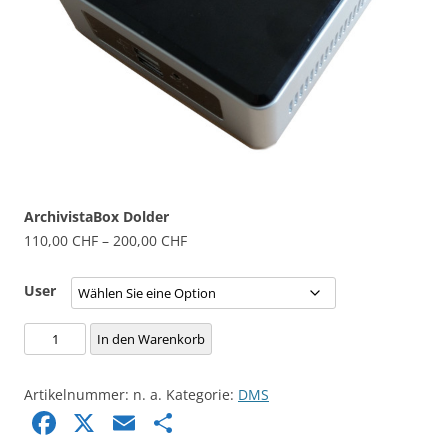
ArchivistaBox Dolder
110,00
CHF
–
200,00
CHF
User
ArchivistaBox
In den Warenkorb
Dolder
Menge
Artikelnummer:
n. a.
Kategorie:
DMS
Facebook
X
Email
Share