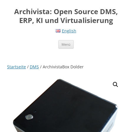
Springe
zum
Archivista: Open Source DMS,
Inhalt
ERP, KI und Virtualisierung
English
Menü
Startseite
/
DMS
/ ArchivistaBox Dolder